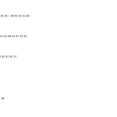
7 36 25 – 06 92 23 31 93
 13 14- 06 92 87 25 43
6 92 67 91 37
3 48