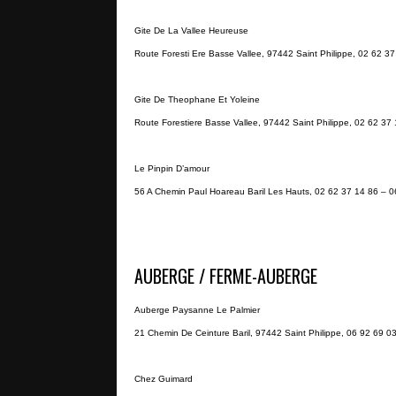
Gite De La Vallee Heureuse
Route Foresti Ere Basse Vallee, 97442 Saint Philippe, 02 62 3
Gite De Theophane Et Yoleine
Route Forestiere Basse Vallee, 97442 Saint Philippe, 02 62 37
Le Pinpin D’amour
56 A Chemin Paul Hoareau Baril Les Hauts, 02 62 37 14 86 – 0
AUBERGE / FERME-AUBERGE
Auberge Paysanne Le Palmier
21 Chemin De Ceinture Baril, 97442 Saint Philippe, 06 92 69 0
Chez Guimard